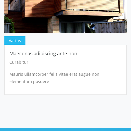
Varius
Maecenas adipiscing ante non
Curabitur
Mauris ullamcorper felis vitae erat augue non
elementum posuere