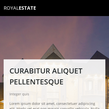
ROYAL
ESTATE
CURABITUR ALIQUET
PELLENTESQUE
Integer quis
Lorem ipsum dolor sit amet, consectetuer adipiscing
elit. Morbi vel erat non mauris convallis vehicula. Nulla