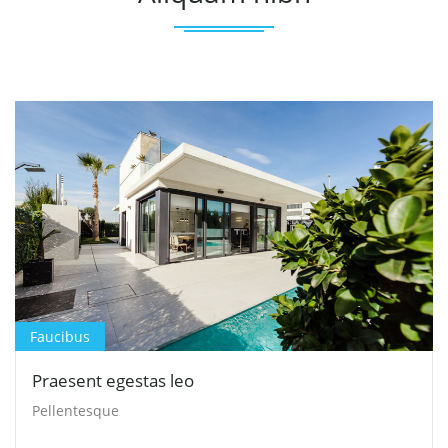
Faucibus
Praesent egestas leo
Pellentesque