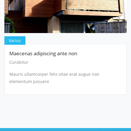
Varius
Maecenas adipiscing ante non
Curabitur
Mauris ullamcorper felis vitae erat augue non
elementum posuere