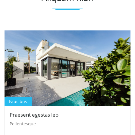
Faucibus
Praesent egestas leo
Pellentesque