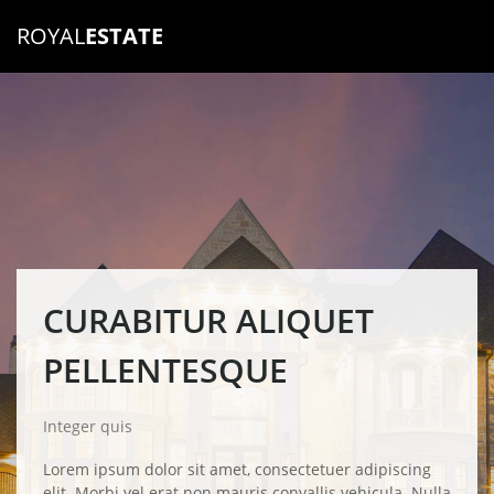
ROYAL
ESTATE
CURABITUR ALIQUET
PELLENTESQUE
Integer quis
Lorem ipsum dolor sit amet, consectetuer adipiscing
elit. Morbi vel erat non mauris convallis vehicula. Nulla