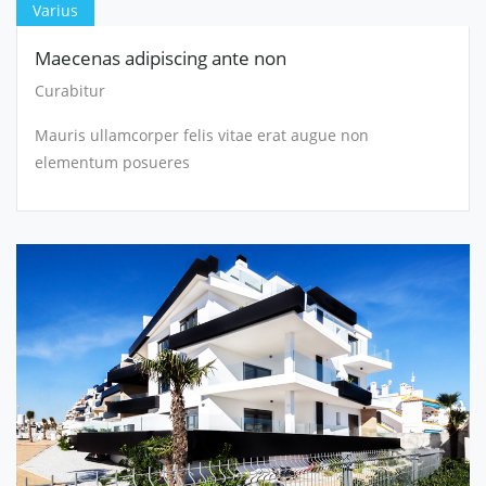
Varius
Maecenas adipiscing ante non
Curabitur
Mauris ullamcorper felis vitae erat augue non
elementum posueres